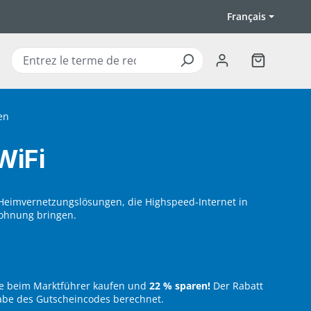
Français
Le panier c
en
WiFi
e Heimvernetzungslösungen, die Highspeed-Internet in
ohnung bringen.
te beim Marktführer kaufen und
22 % sparen!
Der Rabatt
abe des Gutscheincodes berechnet.