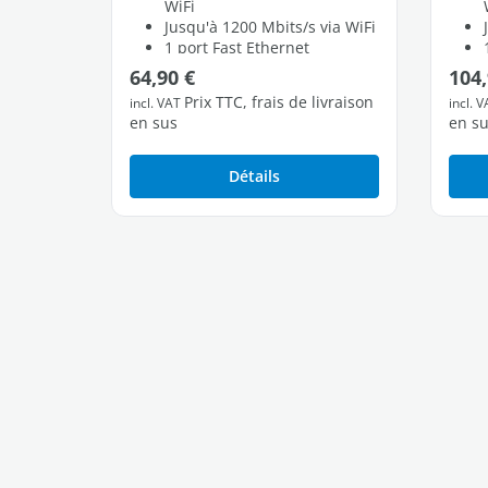
WiFi
Jusqu'à 1200 Mbits/s via WiFi
1 port Fast Ethernet
Prix régulier :
Prix 
64,90 €
104,
Prix TTC, frais de livraison
incl. VAT
incl. 
en sus
en s
Détails