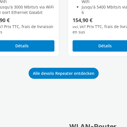
WiFi
WiFi
Jusqu'à 3000 Mbits/s via WiFi
Jusqu'à 5400 Mbits/s vi
1 port Ethernet Gigabit
6
2 ports Ethernet Gigabi
régulier :
Prix régulier :
90 €
154,90 €
Prix TTC, frais de livraison
Prix TTC, frais de liv
VAT
incl. VAT
us
en sus
Détails
Détails
Alle devolo Repeater entdecken
WLAN-Router