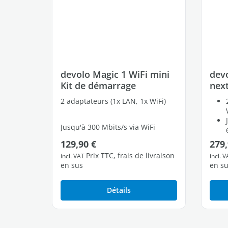
devolo Magic 1 WiFi mini
devo
Kit de démarrage
next
2 adaptateurs (1x LAN, 1x WiFi)
Jusqu'à 300 Mbits/s via WiFi
Prix régulier :
Prix 
129,90 €
279,
1 port Fast Ethernet libres
Prix TTC, frais de livraison
incl. VAT
incl. 
en sus
en s
Détails