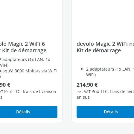
lo Magic 2 WiFi 6
devolo Magic 2 WiFi n
 Kit de démarrage
Kit de démarrage
2 adaptateurs (1x LAN, 1x
WiFi)
2 adaptateurs (1x LAN, 
Jusqu'à 3000 Mbits/s via WiFi
WiFi)
6
Jusqu'à 1200 Mbits/s vi
2 ports Ethernet Gigabit
régulier :
Prix régulier :
90 €
214,90 €
2 ports Ethernet Gigabi
libres
Prix TTC, frais de livraison
Prix TTC, frais de liv
libres
VAT
incl. VAT
us
en sus
Détails
Détails