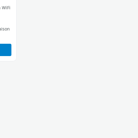
a WiFi
t
raison