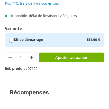
Prix TTC, frais de livraison en sus
Disponible, délai de livraison : 2 à 5 jours
Sélectionnez
Variante
Kit de démarrage
154,90 €
Quantité de produit : Entrez la quantité 
Ajouter au panier
Réf. produit :
07122
Récompenses