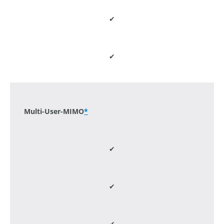
✔
✔
-
Multi-User-MIMO
*
✔
✔
✔