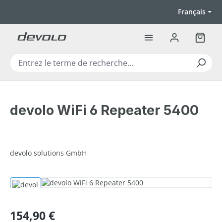
Passer au contenu principal
Français
Le pan
devolo WiFi 6 Repeater 5400
devolo solutions GmbH
Ignorer la galerie d'images
Prix régulier :
154,90 €