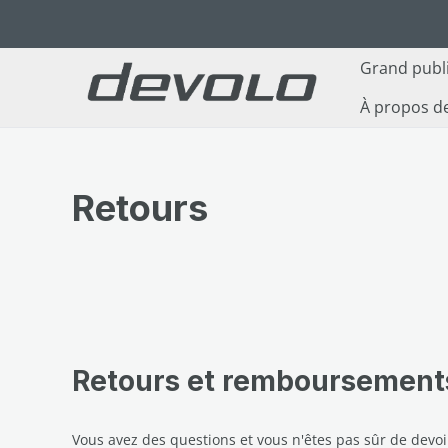
ser au contenu principal
Passer à la recherche
Passer à la navigation principale
Grand publ
À propos d
Retours
Retours et remboursement
Vous avez des questions et vous n'êtes pas sûr de devoi