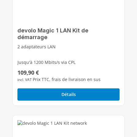
devolo Magic 1 LAN Kit de
démarrage
2 adaptateurs LAN
Jusqu'à 1200 Mbits/s via CPL
Prix régulier :
109,90 €
1 port Ethernet Gigabit libres
Prix TTC, frais de livraison en sus
incl. VAT
Détails