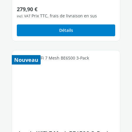
Prix régulier :
279,90 €
Prix TTC, frais de livraison en sus
incl. VAT
Détails
Nouveau