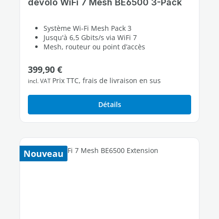
devolo WiFi 7 Mesh BE6500 3-Pack
Système Wi-Fi Mesh Pack 3
Jusqu'à 6,5 Gbits/s via WiFi 7
Mesh, routeur ou point d’accès
Prix régulier :
399,90 €
Prix TTC, frais de livraison en sus
incl. VAT
Détails
Nouveau