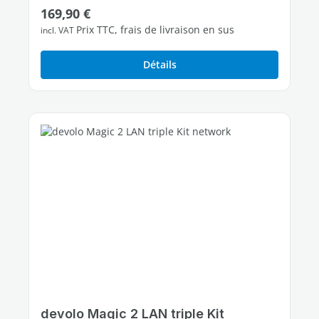
Prix régulier :
169,90 €
3 ports Ethernet Gigabit libres
Prix TTC, frais de livraison en sus
incl. VAT
Détails
devolo Magic 2 LAN triple Kit