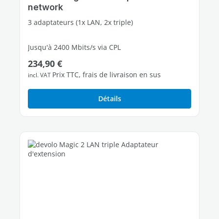
network
3 adaptateurs (1x LAN, 2x triple)
Jusqu'à 2400 Mbits/s via CPL
Prix régulier :
234,90 €
6 ports Ethernet Gigabit libres
Prix TTC, frais de livraison en sus
incl. VAT
Détails