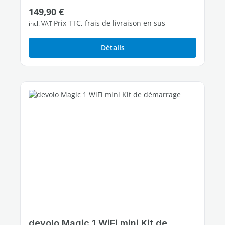
Prix régulier :
149,90 €
2 ports Ethernet Gigabit libres
Prix TTC, frais de livraison en sus
incl. VAT
Détails
devolo Magic 1 WiFi mini Kit de