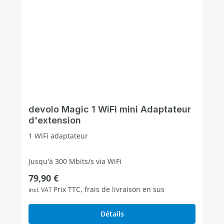
devolo Magic 1 WiFi mini Adaptateur
d'extension
1 WiFi adaptateur
Jusqu'à 300 Mbits/s via WiFi
Prix régulier :
79,90 €
1 port Fast Ethernet libres
Prix TTC, frais de livraison en sus
incl. VAT
Détails