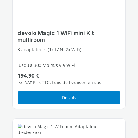
devolo Magic 1 WiFi mini Kit
multiroom
3 adaptateurs (1x LAN, 2x WiFi)
Jusqu'à 300 Mbits/s via WiFi
Prix régulier :
194,90 €
2 ports Fast Ethernet libres
Prix TTC, frais de livraison en sus
incl. VAT
Détails