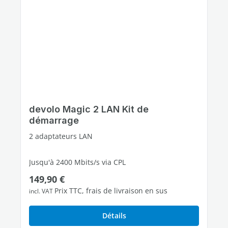
devolo Magic 2 LAN Kit de
démarrage
2 adaptateurs LAN
Jusqu'à 2400 Mbits/s via CPL
Prix régulier :
149,90 €
1 port Ethernet Gigabit libres
Prix TTC, frais de livraison en sus
incl. VAT
Détails