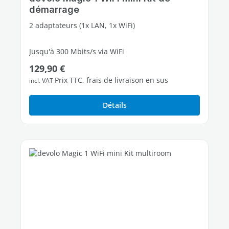
démarrage
2 adaptateurs (1x LAN, 1x WiFi)
Jusqu'à 300 Mbits/s via WiFi
Prix régulier :
129,90 €
1 port Fast Ethernet libres
Prix TTC, frais de livraison en sus
incl. VAT
Détails