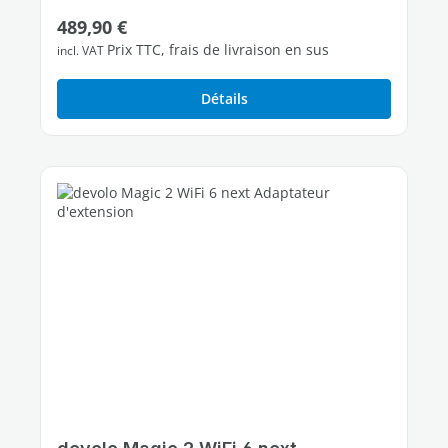
Prix régulier :
489,90 €
Prix TTC, frais de livraison en sus
incl. VAT
Détails