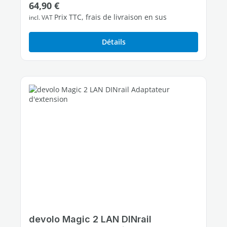
Prix régulier :
64,90 €
1 port Ethernet Gigabit libres
Prix TTC, frais de livraison en sus
incl. VAT
Détails
devolo Magic 2 LAN DINrail