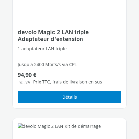
devolo Magic 2 LAN triple
Adaptateur d'extension
1 adaptateur LAN triple
Jusqu'à 2400 Mbits/s via CPL
Prix régulier :
94,90 €
3 ports Ethernet Gigabit libres
Prix TTC, frais de livraison en sus
incl. VAT
Détails