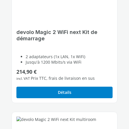
devolo Magic 2 WiFi next Kit de
démarrage
2 adaptateurs (1x LAN, 1x WiFi)
Jusqu'à 1200 Mbits/s via WiFi
2 ports Ethernet Gigabit libres
Prix régulier :
214,90 €
Prix TTC, frais de livraison en sus
incl. VAT
Détails