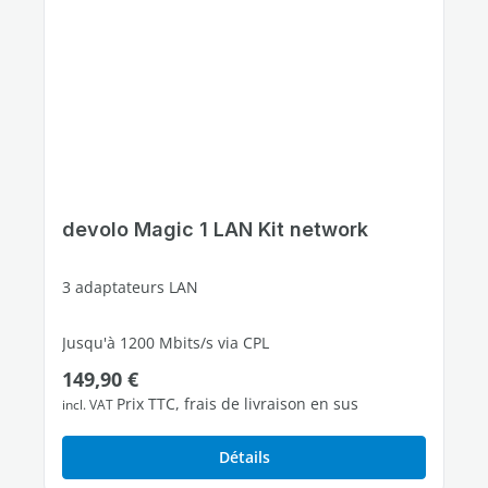
devolo Magic 1 LAN Kit network
3 adaptateurs LAN
Jusqu'à 1200 Mbits/s via CPL
Prix régulier :
149,90 €
2 ports Ethernet Gigabit libres
Prix TTC, frais de livraison en sus
incl. VAT
Détails