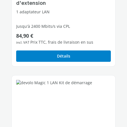
d'extension
1 adaptateur LAN
Jusqu'à 2400 Mbits/s via CPL
Prix régulier :
84,90 €
1 port Ethernet Gigabit libres
Prix TTC, frais de livraison en sus
incl. VAT
Détails