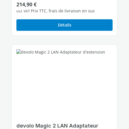
Prix régulier :
214,90 €
2 ports Ethernet Gigabit libres
Prix TTC, frais de livraison en sus
incl. VAT
Détails
devolo Magic 2 LAN Adaptateur