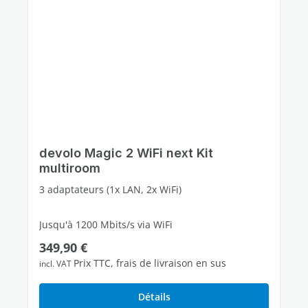
devolo Magic 2 WiFi next Kit
multiroom
3 adaptateurs (1x LAN, 2x WiFi)
Jusqu'à 1200 Mbits/s via WiFi
Prix régulier :
349,90 €
4 ports Ethernet Gigabit libres
Prix TTC, frais de livraison en sus
incl. VAT
Détails