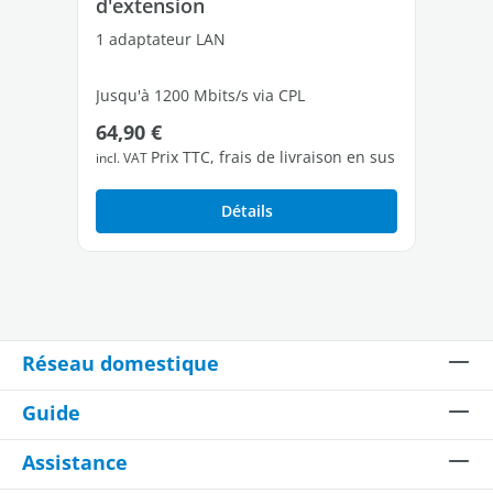
d'extension
dé
1 adaptateur LAN
2 a
Jusqu'à 1200 Mbits/s via CPL
Jus
Prix régulier :
Pri
64,90 €
10
1 port Ethernet Gigabit libres
1 p
Prix TTC, frais de livraison en sus
incl. VAT
incl
Détails
Réseau domestique
Guide
Assistance