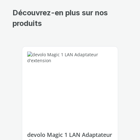
Découvrez-en plus sur nos
produits
Ignorer la galerie de produits
devolo Magic 1 LAN Adaptateur
de