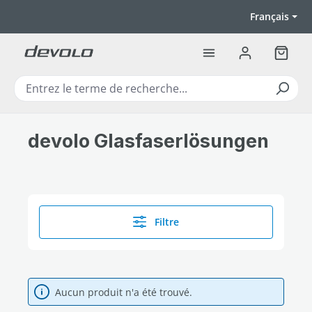
Passer au contenu principal
Français
Le pan
devolo Glasfaserlösungen
Filtre
Aucun produit n'a été trouvé.