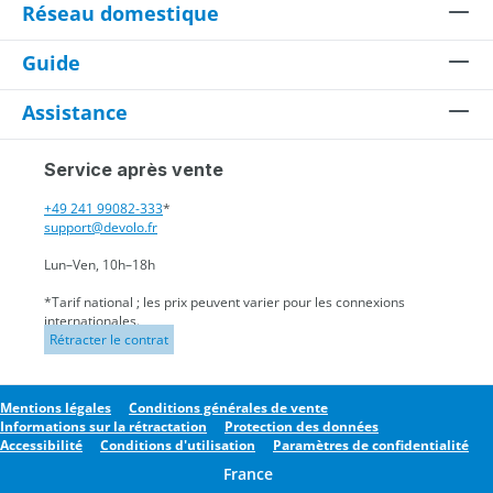
Réseau domestique
Guide
Assistance
Service après vente
+49 241 99082-333
*
support@devolo.fr
Lun–Ven, 10h–18h
*Tarif national ; les prix peuvent varier pour les connexions
internationales.
Rétracter le contrat
Mentions légales
Conditions générales de vente
Informations sur la rétractation
Protection des données
Accessibilité
Conditions d'utilisation
Paramètres de confidentialité
France