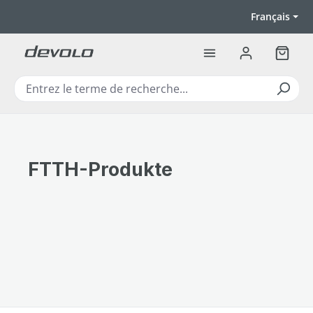
Passer au contenu principal
Français
Le pan
FTTH-Produkte