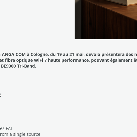
lon ANGA COM à Cologne, du 19 au 21 mai, devolo présentera des 
net fibre optique WiFi 7 haute performance, pouvant également
7 BE9300 Tri-Band.
:
e
les FAI
om a single source