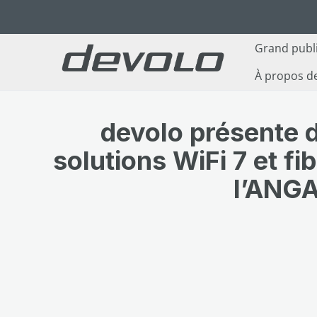
ser au contenu principal
Passer à la recherche
Passer à la navigation principale
Grand publ
À propos d
devolo présente 
solutions WiFi 7 et fi
l’ANG