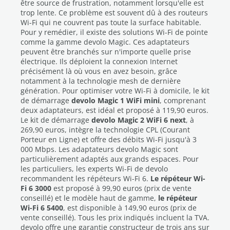
être source de frustration, notamment lorsqu'elle est
trop lente. Ce problème est souvent dû à des routeurs
Wi-Fi qui ne couvrent pas toute la surface habitable.
Pour y remédier, il existe des solutions Wi-Fi de pointe
comme la gamme devolo Magic. Ces adaptateurs
peuvent être branchés sur n'importe quelle prise
électrique. Ils déploient la connexion Internet
précisément là où vous en avez besoin, grâce
notamment à la technologie mesh de dernière
génération. Pour optimiser votre Wi-Fi à domicile, le kit
de démarrage
devolo Magic 1 WiFi mini
, comprenant
deux adaptateurs, est idéal et proposé à 119,90 euros.
Le kit de démarrage
devolo Magic 2 WiFi 6 next
, à
269,90 euros, intègre la technologie CPL (Courant
Porteur en Ligne) et offre des débits Wi-Fi jusqu'à 3
000 Mbps. Les adaptateurs devolo Magic sont
particulièrement adaptés aux grands espaces. Pour
les particuliers, les experts Wi-Fi de devolo
recommandent les répéteurs Wi-Fi 6.
Le répéteur Wi-
Fi 6 3000
est proposé à 99,90 euros (prix de vente
conseillé) et le modèle haut de gamme,
le répéteur
Wi-Fi 6 5400
, est disponible à 149,90 euros (prix de
vente conseillé). Tous les prix indiqués incluent la TVA.
devolo offre une garantie constructeur de trois ans sur