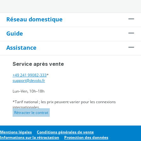
Réseau domestique
Guide
Assistance
Service après vente
+49 241 99082-333
*
support@devolo.fr
Lun–Ven, 10h–18h
*Tarif national ; les prix peuvent varier pour les connexions
internationales.
Rétracter le contrat
Mentions légales
Conditions générales de vente
Informations sur la rétractation
Protection des données