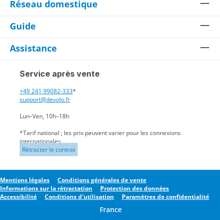
Réseau domestique
Guide
Assistance
Service après vente
+49 241 99082-333
*
support@devolo.fr
Lun–Ven, 10h–18h
*Tarif national ; les prix peuvent varier pour les connexions
internationales.
Rétracter le contrat
Mentions légales
Conditions générales de vente
Informations sur la rétractation
Protection des données
Accessibilité
Conditions d'utilisation
Paramètres de confidentialité
France